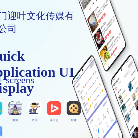
门迎叶文化传媒有
公司
uick
pplication UI
+ screens
isplay